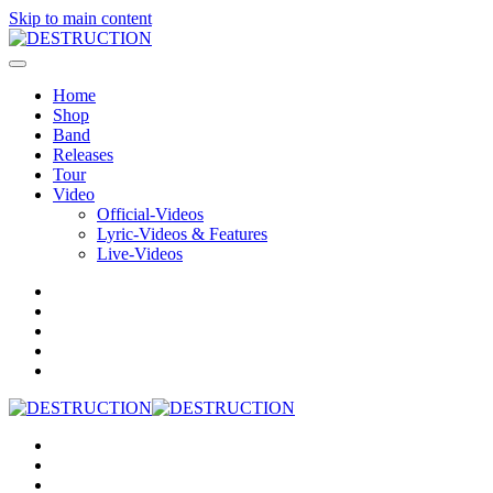
Skip to main content
Home
Shop
Band
Releases
Tour
Video
Official-Videos
Lyric-Videos & Features
Live-Videos